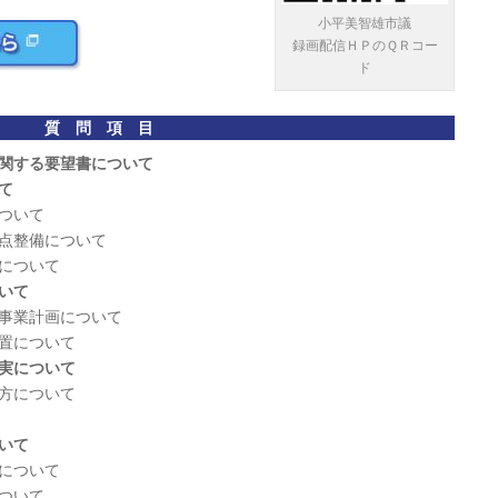
小平美智雄市議
録画配信ＨＰのＱＲコー
ド
質 問 項 目
関する要望書について
いて
ついて
点整備について
について
いて
事業計画について
置について
実について
方について
いて
について
ついて