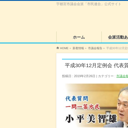
宇都宮市議会会派「市民連合」公式サイト
ホーム
会派活動あ
HOME
»
新着情報
»
市議会報告
»
平成30年12月
平成30年12月定例会 代
投稿日 : 2019年2月26日
カテゴリー :
市議会