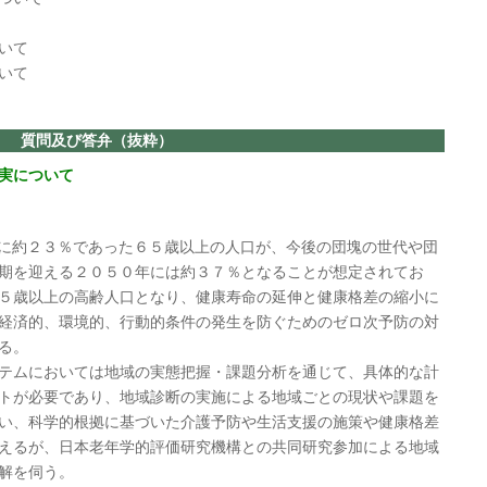
いて
いて
質問及び答弁（抜粋）
実について
に約２３％であった６５歳以上の人口が、今後の団塊の世代や団
期を迎える２０５０年には約３７％となることが想定されてお
５歳以上の高齢人口となり、健康寿命の延伸と健康格差の縮小に
経済的、環境的、行動的条件の発生を防ぐためのゼロ次予防の対
なる。
テムにおいては地域の実態把握・課題分析を通じて、具体的な計
トが必要であり、地域診断の実施による地域ごとの現状や課題を
い、科学的根拠に基づいた介護予防や生活支援の施策や健康格差
えるが、日本老年学的評価研究機構との共同研究参加による地域
解を伺う。