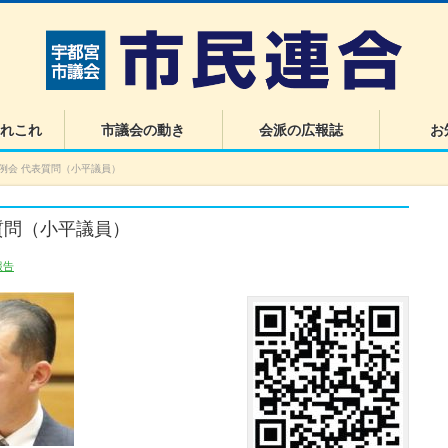
れこれ
市議会の動き
会派の広報誌
お
定例会 代表質問（小平議員）
表質問（小平議員）
報告