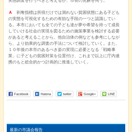
実態調査を行うべきと考えるが、市長の見解を伺う。
Ａ
剥奪指標は所得だけでは測れない貧困状態にある子ども
の実態を可視化するための有効な手段の一つと認識してい
る。本市においても全ての子ども達が夢や希望を持って成長
していける社会の実現を図るための施策事業を検討する必要
があると考えることから、他自治体の例なども参考にしなが
ら、より効果的な調査の手法について検討していく。また、
１０年後の本市のあるべき姿の実現に必要となる「戦略事
業」に子どもの貧困対策を位置付け、これまで以上に庁内連
携のもと総合的かつ計画的に推進していく。
Facebook
Hatena
twitter
Google+
LINE
最新の市議会報告