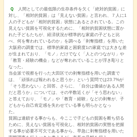
Ｑ
人間としての最低限の生存条件を欠く「絶対的貧困」に
対し、「相対的貧困」は『見えない貧困』と言われ、７人に1
人の子どもが「相対的貧困」状態にあるとされている。この
見えない貧困を可視化するために、「相対的貧困状態に置か
れた子どもたちが、経済状況が標準的な家庭の子どもと比
べ、何を奪われているのか」を調べる「剥奪指標」を用いた
大阪府の調査では、標準的家庭と困窮度1の家庭では大きな差
が生まれており、「モノ」だけでなく「人とのつながり」や
「教育・経験の機会」などが奪われていることが浮き彫りと
なった。
当会派で視察を行った大田区での剥奪指標を用いた調査で
は、「頑張れば報われると思うか」という質問では23.7%が
「そう思わない」と回答。さらに、「自分は価値がある人間
だと思うか」については、その半数近くが「そう思わない」
と答えており、「モノ」や「教育・経験」などの剥奪が、子
どもから自己肯定感を失わせている事も明らかとなっ
た。
貧困は連鎖する事からも、今ここで子どもの貧困を断ち切る
ために、見えない貧困を可視化し、相対的貧困の実態を把握
する事が必要不可欠である事から、早急に剥奪指標を用いた