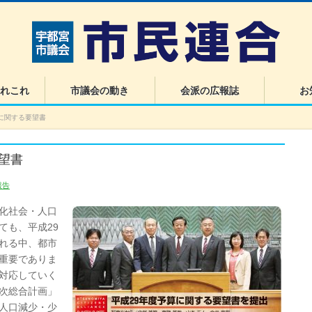
れこれ
市議会の動き
会派の広報誌
お
に関する要望書
望書
報告
化社会・人口
ても、平成29
れる中、都市
重要でありま
対応していく
次総合計画」
人口減少・少