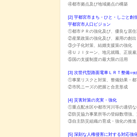
④都市拠点及び地域拠点の構築
[2] 宇都宮市まち・ひと・しごと創
宇都宮市人口ビジョン
①都市ＰＲの強化及び、優良な居住
②産業政策の強化及び、雇用の創出
③少子化対策、結婚支援策の強化
④ＵＪＩターン、地元就職、正規雇
⑤国の支援制度の最大限の活用
[3] 次世代型路面電車ＬＲＴ整備
※慎
①事業リスクと対策、整備効果・都
②市民ニーズの把握と合意形成
[4] 災害対策の充実・強化
①重点配水区や都市河川等の適切な
②防災協力事業所等の登録数増強、
③自主防災組織の育成・強化の推進
[5] 深刻な人権侵害に対する対応強