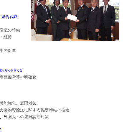
生総合戦略、
環境の整備
・維持
用の促進
重な対応を求める
市整備費等の明確化
機能強化、豪雨対策
支援物資輸送に関する協定締結の推進
、外国人への避難誘導対策
化