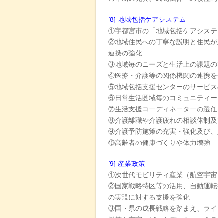
[8] 地域包括ケアシステム
①宇都宮市の「地域包括ケアシステ
②地域住民への丁寧な説明と住民が
連携の強化
③地域毎のニーズと生活上の課題の
④医療・介護等の関係機関の連携を
⑤地域包括支援センターのサービス
⑥日常生活圏域毎のコミュニティー
⑦生活支援コーディネーターの選任
⑧介護離職や介護疲れの相談体制及
⑨介護予防施策の充実・強化及び、
⑩高齢者の健康づくりや体力増強
[9] 産業政策
①次世代モビリティ産業（航空宇宙
②国家戦略特区等の活用、自動運転
の実現に対する支援を強化
③国・県の成長戦略を踏まえ、ライ