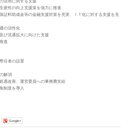
の活用に関する支援
生産性の向上支援策を強力に推進
保証料助成金等の金融支援対策を充実、ＩＴ化に対する支援を充
通の活性化
及び流通拡大に向けた支援
推進
専任者の設置
の解消
処遇改善、運営委員への事務費支給
免制度を導入
Google+