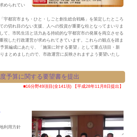
求められてい
「宇都宮市まち・ひと・しごと創生総合戦略」を策定したところ
ての切れ目のない支援、人への投資が重要な柱となってまいりま
して、市民生活と活力ある持続的な宇都宮市の発展を両立させる
重視した行政運営が求められてきています。これらの観点を踏ま
度予算編成にあたり、「施策に対する要望」として重点項目・新
取りまとめましたので、市政運営に反映されますよう要望いたし
年度予算に関する要望書を提出
■16分野49項目(全141項) 【平成28年11月8日提出】
ィ
地利用方針