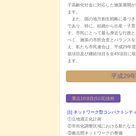
子高齢化社会に対応した施策展開が
ます。
また、国の地方創生戦略に基づき
であり、特に、結婚から出産・子育
す。市民にとって最も身近な行政と
べく、施策の市民合意とバランスを
え、私たち市民連合は、平成29年
規項目及び継続項目を全49項目に
ます。
平成29
重点10項目(51項)抜粋
[1] ネットワーク型コンパクトシテ
①立地適正化計画
②市街化調整区域における新たな土
③拠点間ネットワークの整備