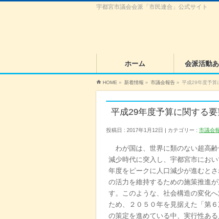
宇都宮市議会会派「市民連合」公式サイト
ホーム
会派活動あ
HOME
»
新着情報
»
市議会報告
»
平成29年度予算
平成29年度予算に関する要
投稿日 : 2017年1月12日
カテゴリー :
市議会
わが国は、世界に類のない超高齢
減少時代に突入し、宇都宮市におい
年度をピークに人口減少が進むとさ
の活力を維持するための施策推進が
す。このような、社会構造の変化へ
ため、２０５０年を見据えた「第６
の策定を進めている中、実行性ある