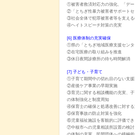
①被害者救済対応力の強化、「デー
②「とちぎ性暴力被害者サポートセ
③社会全体で犯罪被害者等を支える
④ヘイトスピーチ対策の充実
[6] 医療体制の充実確保
①県の「とちぎ地域医療支援センタ
②在宅医療の取り組みを推進
③休日夜間診療所の待ち時間解消
[7] 子ども・子育て
①子育て期間中の切れ目のない支援
②産後ケア事業の早期実施
③育児に関する相談機能の充実、子
の体制強化と制度周知
④保育士の確保と処遇改善に対する
⑤保育事故の防止対策を強化
⑥児童福祉施設を客観的に評価でき
⑦中核市への児童相談所設置の検討
の体制の充実、民間団体への積極的