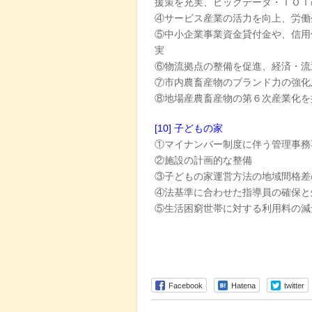
援策を充実、ビックデータ・ＩＯＴ
④サービス産業の活力を向上、労働
⑤中小企業事業資金貸付金や、信用
実
⑥物流拠点の整備を促進、経済・流
⑦市内農畜産物のブランド力の強化
⑧地場産農畜産物の第６次産業化を
[10] 子どもの家
①マイナンバー制度に伴う管理事務
②施設の計画的な整備
③子どもの家運営方法の地域間格差
④法基準に合わせた指導員の確保と
⑤生活困窮世帯に対する利用料の減
Facebook
Hatena
twitter