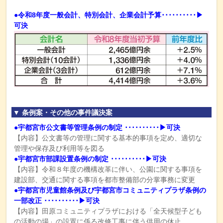
●令和8年度一般会計、特別会計、企業会計予算･･････････▶
可決
▼ 条例案・その他の事件議決案
●宇都宮市公文書等管理条例の制定 ･･････････▶
可決
【内容】公文書等の管理に関する基本的事項を定め、適切な
管理や保存及び利用等を図る
●宇都宮市部課設置条例の制定 ･･････････▶
可決
【内容】令和８年度の機構改革に伴い、公園に関する事項を
建設部、交通に関する事項を都市整備部の分掌事務に変更
●宇都宮市児童館条例及び宇都宮市コミュニティプラザ条例の
一部改正 ･･････････▶
可決
【内容】田原コミュニティプラザにおける「全天候型子ども
の活動の場」の設置に係る改修工事に伴う供用の休止