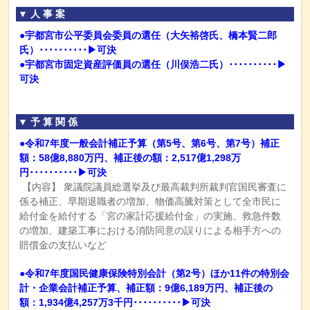
▼ 人 事 案
●宇都宮市公平委員会委員の選任（大矢裕啓氏、橋本賢二郎
氏）
･･････････▶可決
●宇都宮市固定資産評価員の選任（川俣浩二氏）
･･････････▶
可決
▼ 予 算 関 係
●令和7年度一般会計補正予算（第5号、第6号、第7号）補正
額：58億8,880万円、補正後の額：2,517億1,298万
円･･････････▶可決
【内容】 衆議院議員総選挙及び最高裁判所裁判官国民審査に
係る補正、早期退職者の増加、物価高騰対策として全市民に
給付金を給付する「宮の家計応援給付金」の実施、救急件数
の増加、建築工事における消防同意の誤りによる相手方への
賠償金の支払いなど
●令和7年度国民健康保険特別会計（第2号）ほか11件の特別会
計・企業会計補正予算、補正額：9億6,189万円、補正後の
額：1,934億4,257万3千円･･････････▶可決