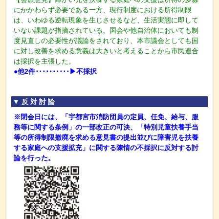
にかかわらず必要である一方、現行制度における所得制限
は、いわゆる逆転現象を生じさせるなど、生活実態に即して
いない課題が指摘されている。国会や他自治体においても制
度見直しの必要性が議論をされており、本市議会としても国
に対し改善を求める意義は大きいと考えることから市民連合
は採択を主張した。
●他2件
･･････････▶不採択
▼ 反 対 討 論
※閉会日には、「宇都宮市消防団員の定員、任免、給与、服
務等に関する条例」の一部改正の可決、「特別児童扶養手当
等の所得制限撤廃を求める意見書の提出並びに障害児を扶養
する家庭への支援拡充」に関する陳情の不採択に反対する討
論を行った。