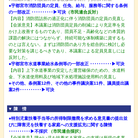
●宇都宮市消防団員の定員、任免、給与、服務等に関する条例
の一部改正 ･･････････▶
可決
（市民連合反対）
【内容】消防団詰所の適正化に伴う消防団員の定員の見直し
【会派意見】本議案は消防団員定員の削減により充足率を見
かけ上改善するものであり、団員不足・高齢化などの本質的
課題の解決にはつながらず、持続可能な体制構築に資するも
のとは言えない。まずは消防団のあり方を総合的に検討し必
要な対策を講じるべきであり、本議案による定員見直しには
反対した。
●宇都宮市水道事業給水条例等の一部改正 ･･････････▶
可決
【内容】上下水道事業の安定した運営確保のための、水道料
金、下水道使用料及び地域下水処理施設使用料の見直し
●その他、条例案12件、その他の事件議決案11件、議員提出議
案2件･･････････▶
可決
▼ 陳 情
●特別児童扶養手当等の所得制限撤廃を求める意見書の提出並
びに障害児を扶養する家庭への支援拡充に関する陳情
･･････････▶不採択
（市民連合採択）
【会派意見】障がい児を扶養する家庭への支援は所得の多寡