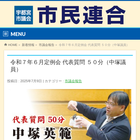
MENU
HOME
»
新着情報
»
市議会報告
»
令和７年６月定例会 代表質問 ５０分（中塚議員）
令和７年６月定例会 代表質問 ５０分（中塚議
員）
投稿日 : 2025年7月9日
カテゴリー :
市議会報告