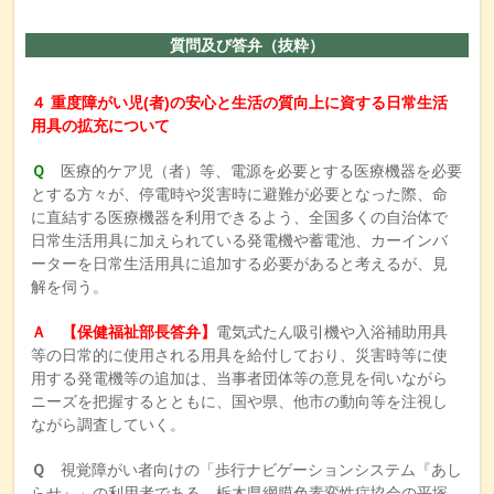
質問及び答弁（抜粋）
４ 重度障がい児(者)の安心と生活の質向上に資する日常生活
用具の拡充について
Ｑ
医療的ケア児（者）等、電源を必要とする医療機器を必要
とする方々が、停電時や災害時に避難が必要となった際、命
に直結する医療機器を利用できるよう、全国多くの自治体で
日常生活用具に加えられている発電機や蓄電池、カーインバ
ーターを日常生活用具に追加する必要があると考えるが、見
解を伺う。
Ａ 【保健福祉部長答弁】
電気式たん吸引機や入浴補助用具
等の日常的に使用される用具を給付しており、災害時等に使
用する発電機等の追加は、当事者団体等の意見を伺いながら
ニーズを把握するとともに、国や県、他市の動向等を注視し
ながら調査していく。
Ｑ
視覚障がい者向けの「歩行ナビゲーションシステム『あし
らせ』」の利用者である、栃木県網膜色素変性症協会の平塚