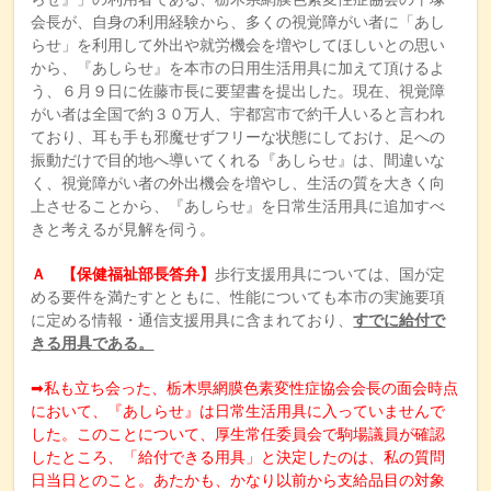
会長が、自身の利用経験から、多くの視覚障がい者に「あし
らせ」を利用して外出や就労機会を増やしてほしいとの思い
から、『あしらせ』を本市の日用生活用具に加えて頂けるよ
う、６月９日に佐藤市長に要望書を提出した。現在、視覚障
がい者は全国で約３０万人、宇都宮市で約千人いると言われ
ており、耳も手も邪魔せずフリーな状態にしておけ、足への
振動だけで目的地へ導いてくれる『あしらせ』は、間違いな
く、視覚障がい者の外出機会を増やし、生活の質を大きく向
上させることから、『あしらせ』を日常生活用具に追加すべ
きと考えるが見解を伺う。
Ａ 【保健福祉部長答弁】
歩行支援用具については、国が定
める要件を満たすとともに、性能についても本市の実施要項
に定める情報・通信支援用具に含まれており、
すでに給付で
きる用具である。
➡私も立ち会った、栃木県網膜色素変性症協会会長の面会時点
において、『あしらせ』は日常生活用具に入っていませんで
した。このことについて、厚生常任委員会で駒場議員が確認
したところ、「給付できる用具」と決定したのは、私の質問
日当日とのこと。あたかも、かなり以前から支給品目の対象