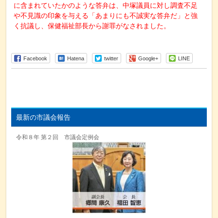
に含まれていたかのような答弁は、中塚議員に対し調査不足
や不見識の印象を与える「あまりにも不誠実な答弁だ」と強
く抗議し、保健福祉部長から謝罪がなされました。
Facebook
Hatena
twitter
Google+
LINE
最新の市議会報告
令和８年 第２回 市議会定例会