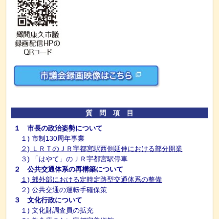
質 問 項 目
１ 市長の政治姿勢について
１) 市制130周年事業
２) ＬＲＴのＪＲ宇都宮駅西側延伸における部分開業
３) 「はやて」のＪＲ宇都宮駅停車
２ 公共交通体系の再構築について
１) 郊外部における定時定路型交通体系の整備
２) 公共交通の運転手確保策
３ 文化行政について
１) 文化財調査員の拡充