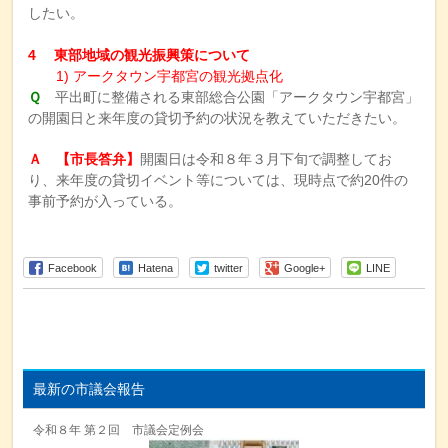
したい。
4 東部地域の観光振興策について
1) アークタウン宇都宮の観光拠点化
Ｑ
平出町に整備される東部総合公園「アークタウン宇都宮」
の開園日と来年度の貸切予約の状況を教えていただきたい。
Ａ 【市長答弁】
開園日は令和８年３月下旬で調整してお
り、来年度の貸切イベント等については、現時点で約20件の
事前予約が入っている。
Facebook
Hatena
twitter
Google+
LINE
最新の市議会報告
令和８年 第２回 市議会定例会