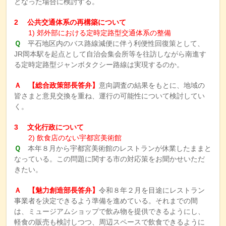
となった場合に検討する。
2 公共交通体系の再構築について
1) 郊外部における定時定路型交通体系の整備
Ｑ
平石地区内のバス路線減便に伴う利便性回復策として、
JR岡本駅を起点として自治会集会所等を往訪しながら南進す
る定時定路型ジャンボタクシー路線は実現するのか。
Ａ 【総合政策部長答弁】
意向調査の結果をもとに、地域の
皆さまと意見交換を重ね、運行の可能性について検討してい
く。
3 文化行政について
2) 飲食店のない宇都宮美術館
Ｑ
本年８月から宇都宮美術館のレストランが休業したままと
なっている。この問題に関する市の対応策をお聞かせいただ
きたい。
Ａ 【魅力創造部長答弁】
令和８年２月を目途にレストラン
事業者を決定できるよう準備を進めている。それまでの間
は、ミュージアムショップで飲み物を提供できるようにし、
軽食の販売も検討しつつ、周辺スペースで飲食できるように