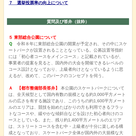
７ 選挙投票率の向上について
質問及び答弁（抜粋）
５ 東部総合公園について
Ｑ
令和８年に東部総合公園の開業が予定され、その中にスケ
ートパークが設置されることとなっている。公募設置等指針
には「初心者コースをメインコース」と記載されているが、
事業者の提案を見ると、国内外の大会を開催できるレベルの
コース設計となっており、上級者向けとなっているように思
えるが、改めて、このパークのコンセプトを伺う。
Ａ
【都市整備部長答弁】
本公園のスケートパークについて
は、全天候型として国内有数の規模となる約3,000平方メート
ルの広さを有する施設であり、このうちの約1,600平方メート
ルのエリアは、競技を始めたばかりの方も利用できるフラッ
トなコースや、緩やかな傾斜台などを設けた初心者向けのコ
ースとしている。また、残り約1,400平方メートルのエリア
は、ストリートコースを含む中・上級者が十分に楽しめる構
成となっており、スケートパーク全体が国内外の大規模な大