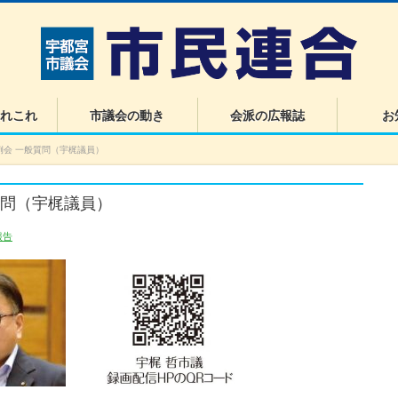
れこれ
市議会の動き
会派の広報誌
お
例会 一般質問（宇梶議員）
質問（宇梶議員）
報告