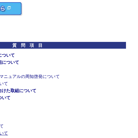
質 問 項 目
について
組について
マニュアルの周知啓発について
いて
向けた取組について
ついて
て
いて