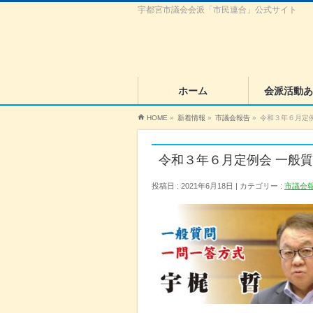
宇都宮市議会会派「市民連合」公式サイト
ホーム
会派活動あ
HOME
»
新着情報
»
市議会報告
»
令和３年６月定
令和３年６月定例会 一般
投稿日 : 2021年6月18日
カテゴリー :
市議会