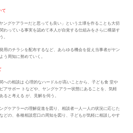
いて
ヤングケアラーだと思っても良い」という土壌を作ることも大切
関わっている事実を認めて本人が自覚する仕組みをさらに構築す
う。
発用のチラシを配布するなど、あらゆる機会を捉え当事者がヤン
よう周知に努めていく。
て
関への相談は 心理的なハードルが高いことから、子ども食 堂や
ピアサポー トなどや、ヤングケアラー状態にあることを、気軽
あると考える が、見解を伺う。
ングケアラーの理解促進を図り、相談者一人一人の状況に応じた
などの、各種相談窓口の周知を図り、子どもが気軽に相談しやす