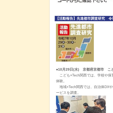
【活動報告】先進都市調査研究 令和７年
●10月29日(水) 京都府京都市 こど
こども×Tech関西では、学校や
体験。
地域×Tech関西では、自治体D
ービスを調査。