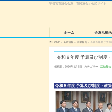
宇都宮市議会会派「市民連合」公式サイト
ホーム
会派活動あ
HOME
»
新着情報
»
活動報告
»
令和８年度 予算
令和８年度 予算及び制度
投稿日 : 2026年1月8日
カテゴリー :
活動報告
令和８年度 予算及び制度・政