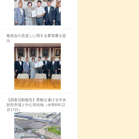
敬老会の見直しに関する要望書を提
出
【調査活動報告】変貌を遂げる中央
卸売市場と中心市街地（令和6年12
月17日）