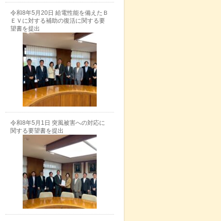
令和8年5月20日 給電性能を備えたＢ
ＥＶに対する補助の復活に関する要
望書を提出
令和8年5月1日 突風被害への対応に
関する要望書を提出