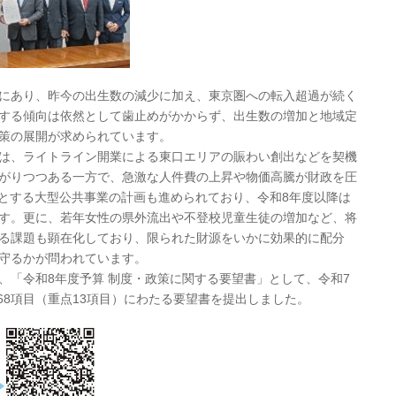
にあり、昨今の出生数の減少に加え、東京圏への転入超過が続く
する傾向は依然として歯止めがかからず、出生数の増加と地域定
策の展開が求められています。
は、ライトライン開業による東口エリアの賑わい創出などを契機
がりつつある一方で、急激な人件費の上昇や物価高騰が財政を圧
めとする大型公共事業の計画も進められており、令和8年度以降は
す。更に、若年女性の県外流出や不登校児童生徒の増加など、将
る課題も顕在化しており、限られた財源をいかに効果的に配分
守るかが問われています。
「令和8年度予算 制度・政策に関する要望書」として、令和7
野68項目（重点13項目）にわたる要望書を提出しました。