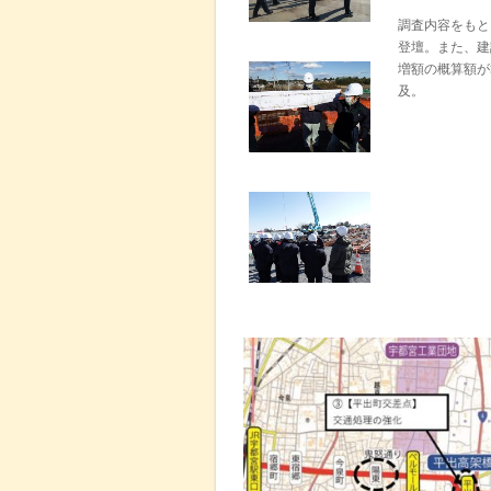
調査内容をもと
登壇。また、建
増額の概算額が
及。