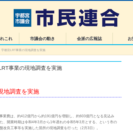
れこれ
市議会の動き
会派の広報誌
お
・宇都宮LRT事業の現地調査を実施
LRT事業の現地調査を実施
の現地調査を実施
算事業費は、約412億円から約191億円を増額し、約603億円となる見込み
た、開業時期は令和4年3月から1年遅れの令和5年3月とする、という市の
盤改良工事等を実施した箇所の現地調査を行った（2月3日）。