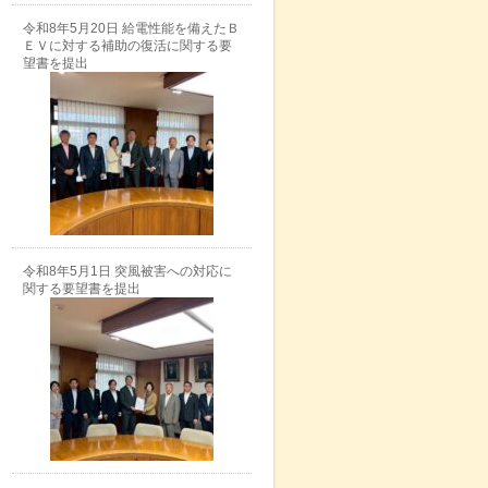
令和8年5月20日 給電性能を備えたＢ
ＥＶに対する補助の復活に関する要
望書を提出
令和8年5月1日 突風被害への対応に
関する要望書を提出