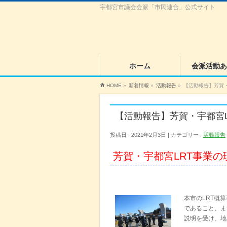
宇都宮市議会会派「市民連合」公式サイト
ホーム
会派活動あ
HOME
»
新着情報
»
活動報告
»
【活動報告】芳賀
【活動報告】芳賀・宇都宮
投稿日 : 2021年2月3日
カテゴリー :
活動報告
芳賀・宇都宮LRT事業
本市のLRT概
であること、ま
説明を受け、地