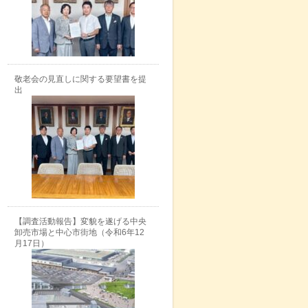
敬老会の見直しに関する要望書を提
出
【調査活動報告】変貌を遂げる中央
卸売市場と中心市街地（令和6年12
月17日）