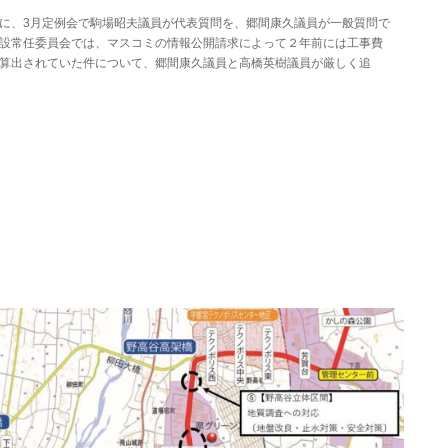
に、3月定例会で駒場昭夫議員が代表質問を、郷間康久議員が一般質問で
設常任委員会では、マスコミの情報公開請求によって２年前には工事費
算出されていた件について、郷間康久議員と高橋英樹議員が厳しく追