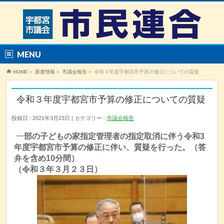
MENU
HOME
»
新着情報
»
市議会報告
»
令和３年度宇都宮市予算の修正についての質疑
令和３年度宇都宮市予算の修正についての質疑
投稿日 : 2021年3月23日
カテゴリー :
市議会報告
一
部の子どもの家指定管理者の指定取消に伴う令和3
年度宇都宮市予算の修正に伴い、質疑を行った。（答
弁を含め10分間）
（令和３年３月２３日）