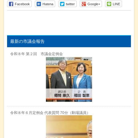
Facebook
Hatena
twitter
Google+
LINE
最新の市議会報告
令和８年 第２回 市議会定例会
令和８年６月定例会 代表質問 70分（駒場議員）