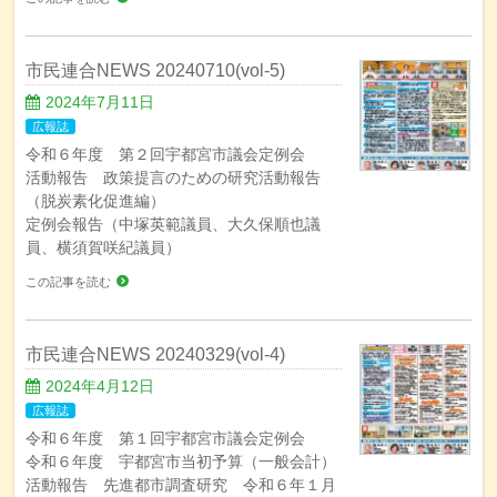
市民連合NEWS 20240710(vol-5)
2024年7月11日
広報誌
令和６年度 第２回宇都宮市議会定例会
活動報告 政策提言のための研究活動報告
（脱炭素化促進編）
定例会報告（中塚英範議員、大久保順也議
員、横須賀咲紀議員）
この記事を読む
市民連合NEWS 20240329(vol-4)
2024年4月12日
広報誌
令和６年度 第１回宇都宮市議会定例会
令和６年度 宇都宮市当初予算（一般会計）
活動報告 先進都市調査研究 令和６年１月