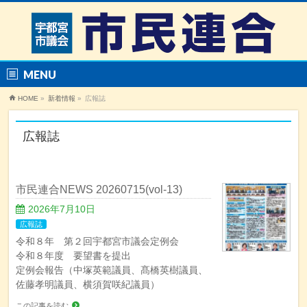
MENU
HOME
»
新着情報
»
広報誌
広報誌
市民連合NEWS 20260715(vol-13)
2026年7月10日
広報誌
令和８年 第２回宇都宮市議会定例会
令和８年度 要望書を提出
定例会報告（中塚英範議員、髙橋英樹議員、
佐藤孝明議員、横須賀咲紀議員）
この記事を読む