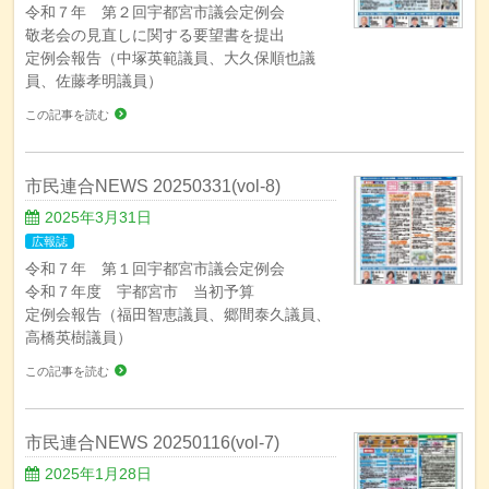
令和７年 第２回宇都宮市議会定例会
敬老会の見直しに関する要望書を提出
定例会報告（中塚英範議員、大久保順也議
員、佐藤孝明議員）
この記事を読む
市民連合NEWS 20250331(vol-8)
2025年3月31日
広報誌
令和７年 第１回宇都宮市議会定例会
令和７年度 宇都宮市 当初予算
定例会報告（福田智恵議員、郷間泰久議員、
高橋英樹議員）
この記事を読む
市民連合NEWS 20250116(vol-7)
2025年1月28日