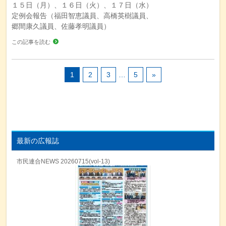
１５日（月）、１６日（火）、１７日（水）
定例会報告（福田智恵議員、高橋英樹議員、
郷間康久議員、佐藤孝明議員）
この記事を読む
1
2
3
…
5
»
最新の広報誌
市民連合NEWS 20260715(vol-13)