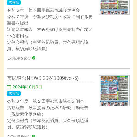
広報誌
令和６年 第４回宇都宮市議会定例会
令和７年度 予算及び制度・政策に関する要
望書を提出
調査活動報告 変貌を遂げる中央卸売市場と
中心市街地
定例会報告（中塚英範議員、大久保順也議
員、横須賀咲紀議員）
この記事を読む
市民連合NEWS 20241009(vol-6)
2024年10月9日
広報誌
令和６年度 第２回宇都宮市議会定例会
活動報告 政策提言のための研究活動報告
（脱炭素化促進編）
定例会報告（中塚英範議員、大久保順也議
員、横須賀咲紀議員）
この記事を読む