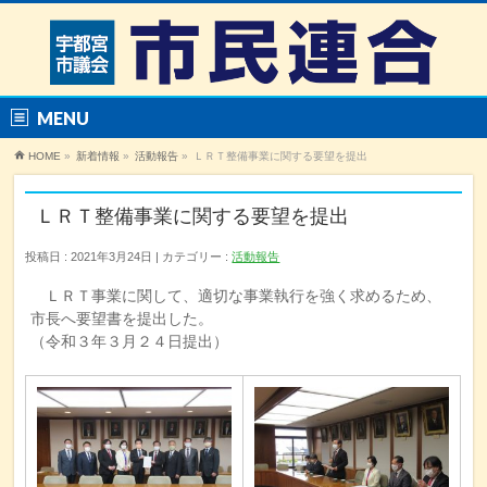
MENU
HOME
»
新着情報
»
活動報告
»
ＬＲＴ整備事業に関する要望を提出
ＬＲＴ整備事業に関する要望を提出
投稿日 : 2021年3月24日
カテゴリー :
活動報告
ＬＲＴ事業に関して、適切な事業執行を強く求めるため、
市長へ要望書を提出した。
（令和３年３月２４日提出）