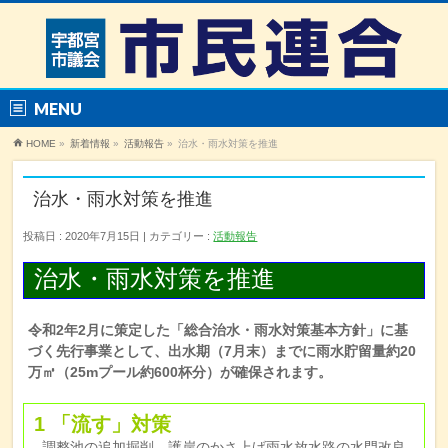
MENU
HOME
»
新着情報
»
活動報告
»
治水・雨水対策を推進
治水・雨水対策を推進
投稿日 : 2020年7月15日
カテゴリー :
活動報告
治水・雨水対策を推進
令和2年2月に策定した「総合治水・雨水対策基本方針」に基
づく先行事業として、出水期（7月末）までに雨水貯留量約20
万㎥（25mプール約600杯分）が確保されます。
1 「流す」対策
調整池の追加掘削、護岸のかさ上げ雨水放水路の水門改良