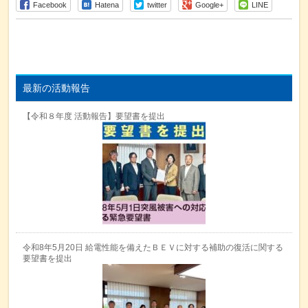
Facebook
Hatena
twitter
Google+
LINE
最新の活動報告
【令和８年度 活動報告】要望書を提出
令和8年5月20日 給電性能を備えたＢＥＶに対する補助の復活に関する
要望書を提出