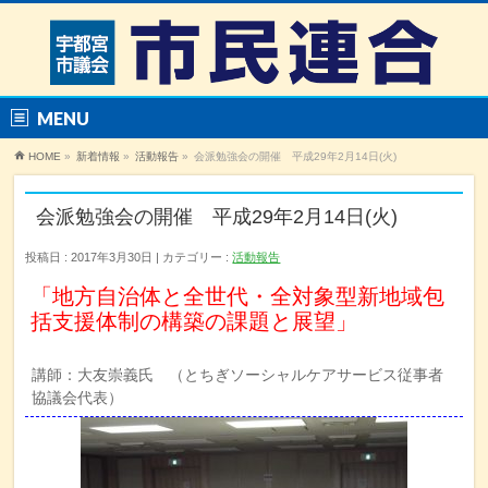
MENU
HOME
»
新着情報
»
活動報告
»
会派勉強会の開催 平成29年2月14日(火)
会派勉強会の開催 平成29年2月14日(火)
投稿日 : 2017年3月30日
カテゴリー :
活動報告
「地方自治体と全世代・全対象型新地域包
括支援体制の構築の課題と展望」
講師：大友崇義氏 （とちぎソーシャルケアサービス従事者
協議会代表）