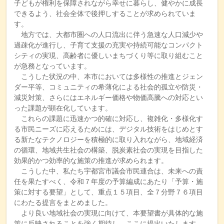
子どもが権利を保障されながら幸せに暮らし、健やかに成長
できるよう、社会全体で後押しすることが求められていま
す。
地方では、大都市圏への人口流出に伴う急速な人口減少や
過疎化が進行し、子育て支援の充実や持続可能なコンパクト
シティの実現、高齢者に優しいまちづくり等に取り組むこと
が急務となっています。
こうした状況の中、本市においては多様性の推進とジェン
ダー平等、コミュニティの希薄化による社会的孤立や防災・
減災対策、さらにはエネルギー価格や物価高騰への対応とい
った課題が顕在化しています。
これらの課題に迅速かつ的確に対応し、複雑化・多様化す
る市民ニーズに応えるためには、デジタル技術をはじめとす
る新たなテクノロジーを積極的に取り入れながら、地域経済
の循環、地域共生社会の構築、脱炭素社会の実現を目指した
効果的かつ効率的な施策の推進が求められます。
こうした中、私たち宇都宮市議会市民連合は、未来への責
任を果たすべく、令和７年度の予算編成にあたり「予算・施
策に対する要望」として、重点１５項目、全７分野７６項目
にわたる提言をまとめました。
より良い地域社会の実現に向けて、本要望書が具体的な施
策に反映されることを強く期待し、ここに提出いたします。