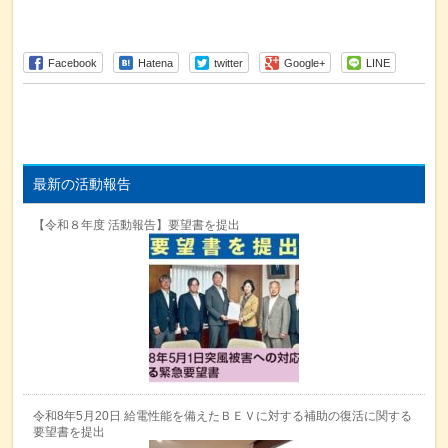
Facebook
Hatena
twitter
Google+
LINE
最新の活動報告
【令和８年度 活動報告】要望書を提出
令和8年5月20日 給電性能を備えたＢＥＶに対する補助の復活に関する
要望書を提出