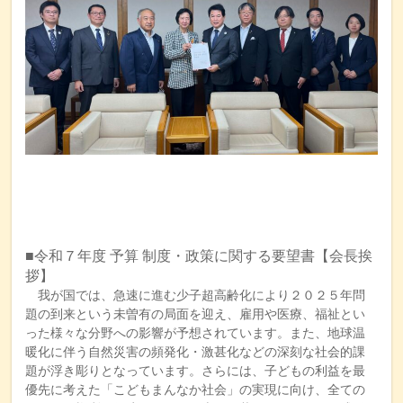
■令和７年度 予算 制度・政策に関する要望書【会長挨
拶】
我が国では、急速に進む少子超高齢化により２０２５年問
題の到来という未曽有の局面を迎え、雇用や医療、福祉とい
った様々な分野への影響が予想されています。また、地球温
暖化に伴う自然災害の頻発化・激甚化などの深刻な社会的課
題が浮き彫りとなっています。さらには、子どもの利益を最
優先に考えた「こどもまんなか社会」の実現に向け、全ての