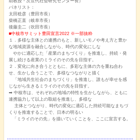
助教授・次世代社会研究センター長）
パネリスト：
太田稔彦（豊田市長）
柴橋正直（岐阜市長）
後藤圭二（吹田市長）
■中核市サミット豊田宣言2022 ※一部抜粋
１．多様な主体との連携のもと、新しいモノや考え方と豊か
な地域資源を融合しながら、時代の変化にしな
やかに適応した「産業のまちづくり」を推進し、持続・発
展し続ける産業のミライのその先を目指す。
２．変化に向き合うとともに、多彩な主体の力を重ね合わ
せ、生かし合うことで、多様なつながりと描く
「地域共生社会のまちづくり」を推進し、誰もが幸せを感
じながら生きるミライのその先を目指す。
➡ 中核市は、それぞれの地域の特性を生かしながら、ともに
連携協力して以上の取組を推進し、多様な
主体とつながり、時代の変化に適応した持続可能なまちづ
くりを推進することで、日本の明るい
「ミライのその先」を描いていくことを、ここに宣言する。