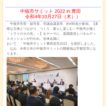
中核市サミット 2022 in 豊田
令和4年10月27日（木））
中核市市長・副市長、市議会議員等、約490名が参加。【多
様な主体とつながり、つくり、暮らし楽しむ～中核市が描く
「ミライのその先」～】をテーマに、基調講演とパネルディ
スカッションが行われ、全体会議に
おいて、「中核市サミット豊田宣言2022」を採択しました。
なお、令和５年の中核市サミットの開催地は宇都宮市にな
ります。