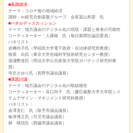
■基調講演
テーマ：コロナ後の地域経済
講師：㈱経営共創基盤グループ 会長冨山和彦 氏
■パネルディスカッション
テーマ：地方議会のデジタル化の現状・課題と将来の可能性
コーディネーター：人羅格 氏（毎日新聞社論説委員）
パネリスト：
岩﨑尚子氏（早稲田大学電子政府・自治体研究所教授）
牧原 出氏（東京大学先端科学技術研究センター教授）
湯淺墾道氏（明治大学公共政策大学院ガバナンス研究科教
授）
寺沢さゆり氏（長野市議会議長）
■課題討議
テーマ：地方議会のデジタル化の取組報告
コーディネーター：谷口尚子 氏（慶応義塾大学大学院シス
テムデザイン・マネジメント研究科教授）
パネリスト：
金澤克仁 氏（取手市議会議長）
板津博之氏（可児市議会議長）
林 晴信氏（西脇市議会議長）