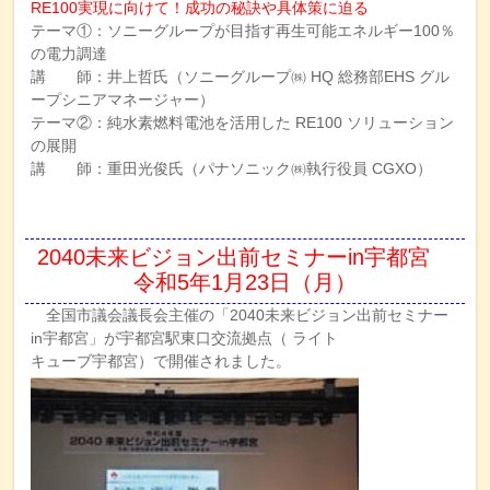
RE100実現に向けて！成功の秘訣や具体策に迫る
テーマ①：ソニーグループが目指す再生可能エネルギー100％
の電力調達
講 師：井上哲氏（ソニーグループ㈱ HQ 総務部EHS グル
ープシニアマネージャー）
テーマ②：純水素燃料電池を活用した RE100 ソリューション
の展開
講 師：重田光俊氏（パナソニック㈱執行役員 CGXO）
2040未来ビジョン出前セミナーin宇都宮
令和5年1月23日（月）
全国市議会議長会主催の「2040未来ビジョン出前セミナー
in宇都宮」が宇都宮駅東口交流拠点（ ライト
キューブ宇都宮）で開催されました。