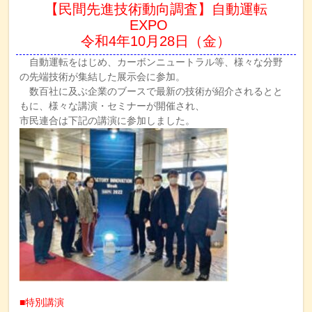
【民間先進技術動向調査】自動運転
EXPO
令和4年10月28日（金）
自動運転をはじめ、カーボンニュートラル等、様々な分野
の先端技術が集結した展示会に参加。
数百社に及ぶ企業のブースで最新の技術が紹介されるとと
もに、様々な講演・セミナーが開催され、
市民連合は下記の講演に参加しました。
■特別講演