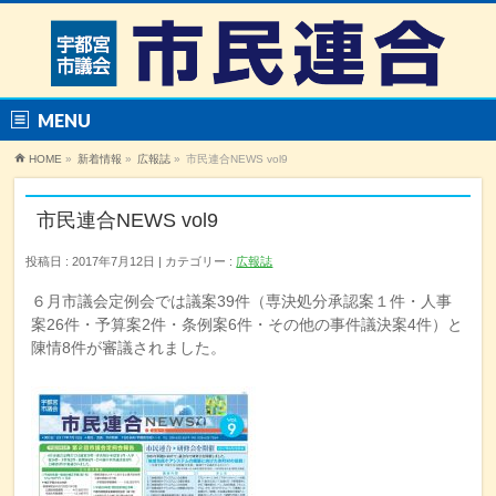
MENU
HOME
»
新着情報
»
広報誌
»
市民連合NEWS vol9
市民連合NEWS vol9
投稿日 : 2017年7月12日
カテゴリー :
広報誌
６月市議会定例会では議案39件（専決処分承認案１件・人事
案26件・予算案2件・条例案6件・その他の事件議決案4件）と
陳情8件が審議されました。