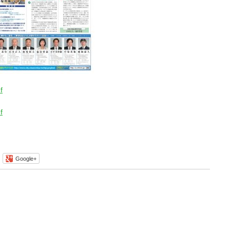
f
f
Google+