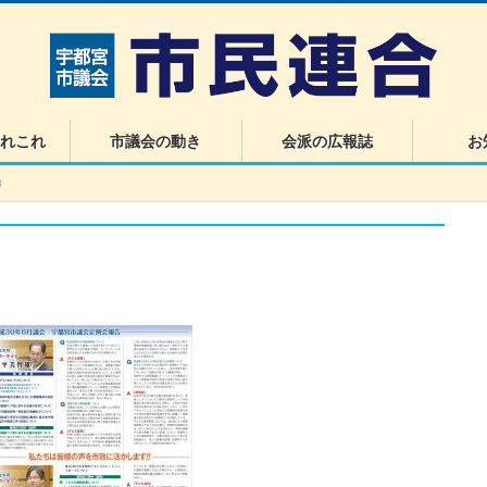
れこれ
市議会の動き
会派の広報誌
お
3